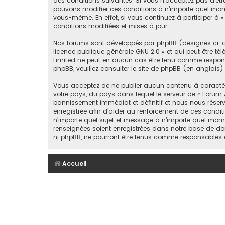
des conditions suivantes. Si vous n’acceptez pas d’êtr
pouvons modifier ces conditions à n’importe quel mome
vous-même. En effet, si vous continuez à participer à
conditions modifiées et mises à jour.
Nos forums sont développés par phpBB (désignés ci-apr
licence publique générale GNU 2.0
» et qui peut être té
Limited ne peut en aucun cas être tenu comme respon
phpBB, veuillez consulter
le site de phpBB
(en anglais).
Vous acceptez de ne publier aucun contenu à caractère 
votre pays, du pays dans lequel le serveur de « Forum 
bannissement immédiat et définitif et nous nous réservons
enregistrée afin d’aider au renforcement de ces conditi
n’importe quel sujet et message à n’importe quel mome
renseignées soient enregistrées dans notre base de don
ni phpBB, ne pourront être tenus comme responsables 
Accueil