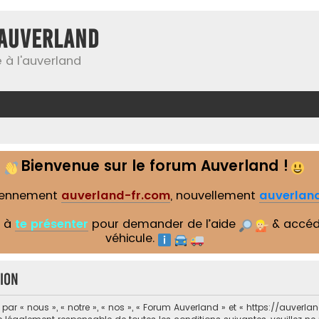
Auverland
 à l'auverland
Bienvenue sur le forum Auverland !
iennement
auverland-fr.com
, nouvellement
auverland
s à
te présenter
pour demander de l’aide
& accéd
véhicule.
ion
r « nous », « notre », « nos », « Forum Auverland » et « https://auverla