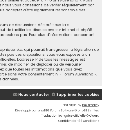
 pas utiliser et accéder à « Forum Auverland ». Nous
nous vous conseillons de vérifier régulièrement par
vous acceptez d’être légalement responsable des
forum de discussions déclaré sous la «
ut de faciliter les discussions sur internet et phpBB
acceptons pas. Pour plus d’informations concernant
ique, etc. qui pourrait transgresser la législation de
ectez pas ces dispositions, vous vous exposez à un
fficielles. L’adresse IP de tous les messages est
mer, de modifier, de déplacer ou de verrouiller
tez que toutes les informations que vous avez
rtie sans votre consentement, ni « Forum Auverland »,
s données.
Nous contacter
Supprimer les cookies
Flat Style by
Ian Bradley
Développé par
phpBB
® Forum Software © phpBB Limited
Traduction française officielle
©
Qiaeru
Confidentialité
|
Conditions