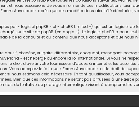
e légalement responsable de toutes les conditions suivantes, veuillez ne
nt et nous essaierons de vous informer de ces modifications, bien que 
 « Forum Auverland » après que des modifications aient été effectuées, 
ès par « logiciel phpBB » et « phpBB Limited ») qui est un logiciel de 
léchargé sur
le site de phpBB
(en anglais). Le logiciel phpBB a pour seul b
sable de la conduite et du contenu que nous acceptons et que nous n’
abusif, obscène, vulgaire, diffamatoire, choquant, menaçant, pornograph
Auverland » est hébergé ou encore la loi internationale. Si vous ne resp
 le droit d’avertir votre fournisseur d’accès à internet et les autorités o
ons. Vous acceptez le fait que « Forum Auverland » ait le droit de suppri
nt si nous estimons cela nécessaire. En tant qu’utilisateur, vous accep
nées. Bien que ces informations ne seront pas diffusées à une tierce pa
en cas de tentative de piratage informatique visant à compromettre vo