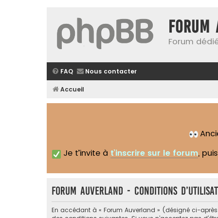
Forum 
Forum dédié
FAQ
Nous contacter
Accueil
Anc
Je t’invite à
t’inscrire sur le forum
, pui
Forum Auverland - Conditions d’utilisat
En accédant à « Forum Auverland » (désigné ci-après pa