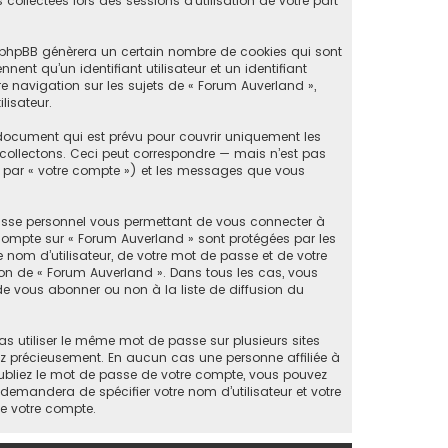
 collectées lors des sessions d’utilisation de votre part
el phpBB génèrera un certain nombre de cookies qui sont
ent qu’un identifiant utilisateur et un identifiant
 navigation sur les sujets de « Forum Auverland »,
lisateur.
document qui est prévu pour couvrir uniquement les
collectons. Ceci peut correspondre — mais n’est pas
ès par « votre compte ») et les messages que vous
passe personnel vous permettant de vous connecter à
 compte sur « Forum Auverland » sont protégées par les
 nom d’utilisateur, de votre mot de passe et de votre
tion de « Forum Auverland ». Dans tous les cas, vous
e vous abonner ou non à la liste de diffusion du
as utiliser le même mot de passe sur plusieurs sites
vez précieusement. En aucun cas une personne affiliée à
ubliez le mot de passe de votre compte, vous pouvez
 demandera de spécifier votre nom d’utilisateur et votre
de votre compte.