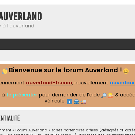
Auverland
 à l'auverland
Bienvenue sur le forum Auverland !
iennement
auverland-fr.com
, nouvellement
auverland
s à
te présenter
pour demander de l’aide
& accéd
véhicule.
ntialité
mment « Forum Auverland » et ses partenaires affiliés (désignés ci-après 