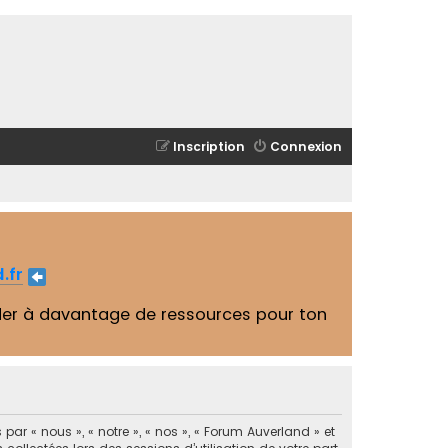
Inscription
Connexion
.fr
er à davantage de ressources pour ton
par « nous », « notre », « nos », « Forum Auverland » et