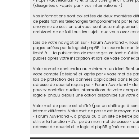
« https://auverland.fr ») et phpBB (désigné ci-après par 
(désignées ci-après par « vos informations »).
Vos informations sont collectées de deux manières diff
de petits fichiers téléchargés temporairement par le nav
anonyme de session qui vous sont automatiquement assi
archivant de ce fait tous les sujets que vous avez consu
Lors de votre navigation sur « Forum Auverland », nou
pages créées par le logiciel phpBB. La seconde manièr
limité à — la publication de messages en tant qu’utili
publiez après votre inscription et lors de votre conne
Votre compte contiendra au minimum un identifiant un
votre compte (désigné ci-après par « votre mot de pass
lois de protection des données applicables dans le pay
adresse de courriel requis par « Forum Auverland » dura
pouvez contrôler quelles informations de votre compte
logiciel phpBB depuis une option disponible sur votre 
Votre mot de passe est chiffré (par un chiffrage à sen
internet différents. Votre mot de passe est le moyen d
« Forum Auverland », à phpBB ou à un site de tierce p
utiliser la fonction « J’ai perdu mon mot de passe » qu
adresse de courriel et le logiciel phpBB générera alor