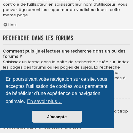
contrôle de l’utilisateur en saisissant leur nom d’utilisateur. Vous
pouvez également les supprimer de vos listes depuis cette
même page.
Haut
Recherche dans les forums
Comment puis-je effectuer une recherche dans un ou des
forums ?
Saisissez un terme dans la boîte de recherche située sur l’index,
les pages des forums ou les pages de sujets. La recherche
avancée est accessible en cliquant sur le lien « Recherche
avancée » disponible sur toutes les pages du forum. L’accès à
En poursuivant votre navigation sur ce site, vous
la recherche dépend du style utilisé.
acceptez l’utilisation de cookies vous permettant
Haut
de bénéficier d’une expérience de navigation
optimale.
En savoir plus…
Pourquoi ma recherche ne renvoie aucun résultat ?
Votre recherche était probablement trop vague ou incluait trop
de termes communs qui ne sont pas indexés par phpBB.
J’accepte
Essayez d’être plus précis et d’utiliser les différents filtres
disponibles dans la recherche avancée.