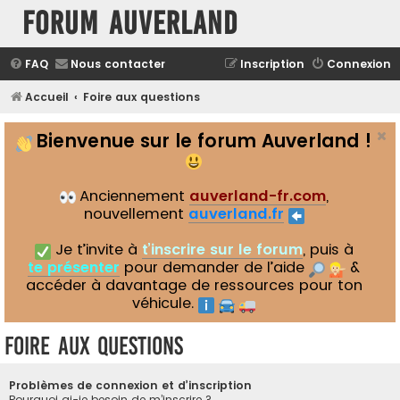
Forum Auverland
FAQ
Nous contacter
Inscription
Connexion
Accueil
Foire aux questions
Bienvenue sur le forum Auverland !
Anciennement
auverland-fr.com
,
nouvellement
auverland.fr
Je t’invite à
t’inscrire sur le forum
, puis à
te présenter
pour demander de l’aide
&
accéder à davantage de ressources pour ton
véhicule.
Foire aux questions
Problèmes de connexion et d’inscription
Pourquoi ai-je besoin de m’inscrire ?