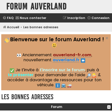
Forum Auverland
FAQ
Nous contacter
Inscription
Connexion
Accueil
Les bonnes adresses
Bienvenue sur le forum Auverland !
Anciennement
auverland-fr.com
,
nouvellement
auverland.fr
Je t’invite à
t’inscrire sur le forum
, puis à
te présenter
pour demander de l’aide
&
accéder à davantage de ressources pour ton
véhicule.
Les bonnes adresses
Forum