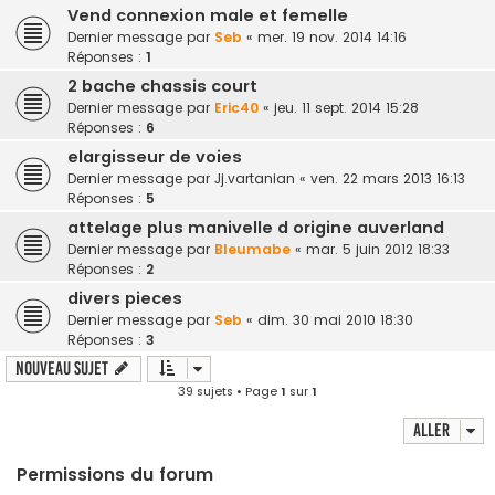
Vend connexion male et femelle
Dernier message par
Seb
«
mer. 19 nov. 2014 14:16
Réponses :
1
2 bache chassis court
Dernier message par
Eric40
«
jeu. 11 sept. 2014 15:28
Réponses :
6
elargisseur de voies
Dernier message par
Jj.vartanian
«
ven. 22 mars 2013 16:13
Réponses :
5
attelage plus manivelle d origine auverland
Dernier message par
Bleumabe
«
mar. 5 juin 2012 18:33
Réponses :
2
divers pieces
Dernier message par
Seb
«
dim. 30 mai 2010 18:30
Réponses :
3
Nouveau sujet
39 sujets • Page
1
sur
1
Aller
Permissions du forum