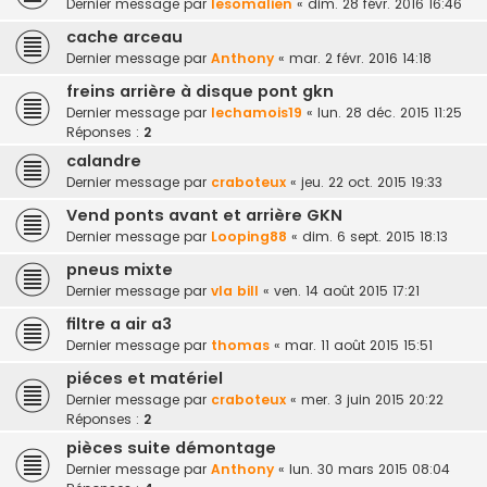
Dernier message par
lesomalien
«
dim. 28 févr. 2016 16:46
cache arceau
Dernier message par
Anthony
«
mar. 2 févr. 2016 14:18
freins arrière à disque pont gkn
Dernier message par
lechamois19
«
lun. 28 déc. 2015 11:25
Réponses :
2
calandre
Dernier message par
craboteux
«
jeu. 22 oct. 2015 19:33
Vend ponts avant et arrière GKN
Dernier message par
Looping88
«
dim. 6 sept. 2015 18:13
pneus mixte
Dernier message par
vla bill
«
ven. 14 août 2015 17:21
filtre a air a3
Dernier message par
thomas
«
mar. 11 août 2015 15:51
piéces et matériel
Dernier message par
craboteux
«
mer. 3 juin 2015 20:22
Réponses :
2
pièces suite démontage
Dernier message par
Anthony
«
lun. 30 mars 2015 08:04