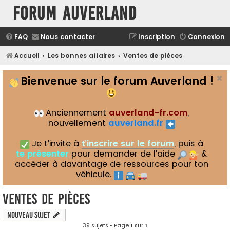
Forum Auverland
FAQ
Nous contacter
Inscription
Connexion
Accueil
Les bonnes affaires
Ventes de pièces
Bienvenue sur le forum Auverland !
Anciennement
auverland-fr.com
,
nouvellement
auverland.fr
Je t’invite à
t’inscrire sur le forum
, puis à
te présenter
pour demander de l’aide
&
accéder à davantage de ressources pour ton
véhicule.
Ventes de pièces
Nouveau sujet
39 sujets • Page
1
sur
1