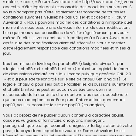
« notre », « nos », « Forum Auverland » et « http://auverland.fr »), vous
acceptez d’être légalement responsable des conditions suivantes. Si
vous n’acceptez pas d’être légalement responsable de toutes les
conditions suivantes, veuillez ne pas utiliser et accéder à « Forum
Auverland ». Nous pouvons modifier ces conditions à n’importe quel
moment et nous essaierons de vous informer de ces modifications,
bien que nous vous conseillons de vérifier régulièrement par vous-
même. En effet, si vous continuez à participer à « Forum Auverland »
après que des modifications aient été effectuées, vous acceptez
d’être légalement responsable des conditions modifiées et mises à
jour.
Nos forums sont développés par phpBB (désignés ci-après par
« logiciel phpBB » et « phpBB Limited ») qui est un logiciel de forum
de discussions déclaré sous la «
licence publique générale GNU 2.0
» et qui peut être téléchargé sur
le site de phpBB
(en anglais). Le
logiciel phpBB a pour seul but de faciliter les discussions sur internet
et phpBB Limited ne peut en aucun cas être tenu comme
responsable de la conduite et du contenu que nous acceptons et
que nous n’acceptons pas. Pour plus d’informations concernant
phpBB, veuillez consulter
le site de phpBB
(en anglais).
Vous acceptez de ne publier aucun contenu à caractère abusif,
obscène, vulgaire, diffamatoire, choquant, menaçant,
pornographique, etc. qui pourrait transgresser la législation de votre
pays, du pays dans lequel le serveur de « Forum Auverland » est
hébergé ou encore la loi internationale. Si vous ne respectez pas ces