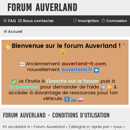
Forum Auverland
FAQ
Nous contacter
Inscription
Connexion
Accueil
Bienvenue sur le forum Auverland !
Anciennement
auverland-fr.com
,
nouvellement
auverland.fr
Je t’invite à
t’inscrire sur le forum
, puis à
te présenter
pour demander de l’aide
&
accéder à davantage de ressources pour ton
véhicule.
Forum Auverland - Conditions d’utilisation
En accédant à « Forum Auverland » (désigné ci-après par « nous »,