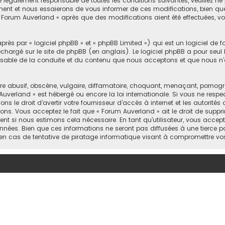
e légalement responsable de toutes les conditions suivantes, veuillez ne
nt et nous essaierons de vous informer de ces modifications, bien que 
 « Forum Auverland » après que des modifications aient été effectuées, 
ès par « logiciel phpBB » et « phpBB Limited ») qui est un logiciel de 
léchargé sur
le site de phpBB
(en anglais). Le logiciel phpBB a pour seul b
sable de la conduite et du contenu que nous acceptons et que nous n’
abusif, obscène, vulgaire, diffamatoire, choquant, menaçant, pornograph
Auverland » est hébergé ou encore la loi internationale. Si vous ne resp
 le droit d’avertir votre fournisseur d’accès à internet et les autorités o
ons. Vous acceptez le fait que « Forum Auverland » ait le droit de suppri
nt si nous estimons cela nécessaire. En tant qu’utilisateur, vous accep
nées. Bien que ces informations ne seront pas diffusées à une tierce pa
en cas de tentative de piratage informatique visant à compromettre vo