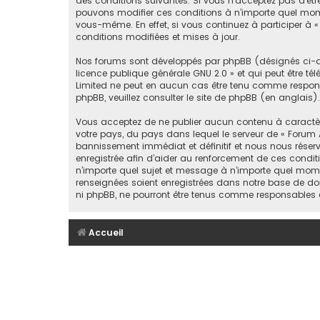
des conditions suivantes. Si vous n’acceptez pas d’êtr
pouvons modifier ces conditions à n’importe quel mome
vous-même. En effet, si vous continuez à participer à
conditions modifiées et mises à jour.
Nos forums sont développés par phpBB (désignés ci-apr
licence publique générale GNU 2.0
» et qui peut être té
Limited ne peut en aucun cas être tenu comme respon
phpBB, veuillez consulter
le site de phpBB
(en anglais).
Vous acceptez de ne publier aucun contenu à caractère 
votre pays, du pays dans lequel le serveur de « Forum 
bannissement immédiat et définitif et nous nous réservons
enregistrée afin d’aider au renforcement de ces conditi
n’importe quel sujet et message à n’importe quel mome
renseignées soient enregistrées dans notre base de don
ni phpBB, ne pourront être tenus comme responsables 
Accueil