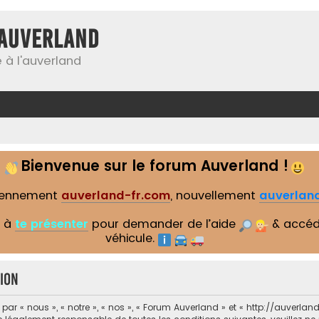
Auverland
 à l'auverland
Bienvenue sur le forum Auverland !
iennement
auverland-fr.com
, nouvellement
auverland
s à
te présenter
pour demander de l’aide
& accéd
véhicule.
ion
r « nous », « notre », « nos », « Forum Auverland » et « http://auverland