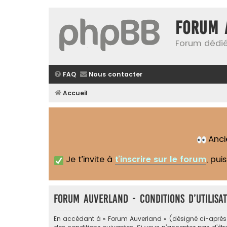
Forum 
Forum dédié
FAQ
Nous contacter
Accueil
Anc
Je t’invite à
t’inscrire sur le forum
, pui
Forum Auverland - Conditions d’utilisat
En accédant à « Forum Auverland » (désigné ci-après pa