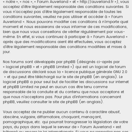
« notre », « nos », « Forum Auverland » et « http://auverland.fr »), vous
acceptez d’être légalement responsable des conditions suivantes. Si
vous n’acceptez pas d’être légalement responsable de toutes les
conditions suivantes, veuillez ne pas utiliser et accéder à « Forum
Auverland ». Nous pouvons modifier ces conditions à n’importe quel
moment et nous essaierons de vous informer de ces modifications,
bien que nous vous conseillons de vérifier régulièrement par vous-
même. En effet, si vous continuez à participer à « Forum Auverland »
après que des modifications aient été effectuées, vous acceptez
d’être légalement responsable des conditions modifiées et mises à
jour.
Nos forums sont développés par phpBB (désignés ci-après par
« logiciel phpBB » et « phpBB Limited ») qui est un logiciel de forum
de discussions déclaré sous la «
licence publique générale GNU 2.0
» et qui peut être téléchargé sur
le site de phpBB
(en anglais). Le
logiciel phpBB a pour seul but de faciliter les discussions sur internet
et phpBB Limited ne peut en aucun cas être tenu comme
responsable de la conduite et du contenu que nous acceptons et
que nous n’acceptons pas. Pour plus d’informations concernant
phpBB, veuillez consulter
le site de phpBB
(en anglais).
Vous acceptez de ne publier aucun contenu à caractère abusif,
obscène, vulgaire, diffamatoire, choquant, menaçant,
pornographique, etc. qui pourrait transgresser la législation de votre
pays, du pays dans lequel le serveur de « Forum Auverland » est
hébergé ou encore la loi internationale. Si vous ne respectez pas ces