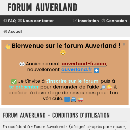
Forum Auverland
FAQ
Nous contacter
Inscription
Connexion
Accueil
Bienvenue sur le forum Auverland !
Anciennement
auverland-fr.com
,
nouvellement
auverland.fr
Je t’invite à
t’inscrire sur le forum
, puis à
te présenter
pour demander de l’aide
&
accéder à davantage de ressources pour ton
véhicule.
Forum Auverland - Conditions d’utilisation
En accédant à « Forum Auverland » (désigné ci-après par « nous »,