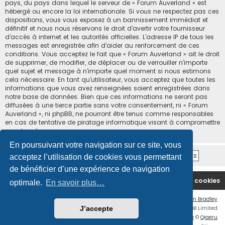
pays, du pays dans lequel le serveur de « Forum Auverland » est
hébergé ou encore la loi internationale. Si vous ne respectez pas ces
dispositions, vous vous exposez à un bannissement immédiat et
définitif et nous nous réservons le droit d’avertir votre fournisseur
d’accès à internet et les autorités officielles. L’adresse IP de tous les
messages est enregistrée afin d’aider au renforcement de ces
conditions. Vous acceptez le fait que « Forum Auverland » ait le droit
de supprimer, de modifier, de déplacer ou de verrouiller n’importe
quel sujet et message à n’importe quel moment si nous estimons
cela nécessaire. En tant qu’utilisateur, vous acceptez que toutes les
informations que vous avez renseignées soient enregistrées dans
notre base de données. Bien que ces informations ne seront pas
diffusées à une tierce partie sans votre consentement, ni « Forum
Auverland », ni phpBB, ne pourront être tenus comme responsables
en cas de tentative de piratage informatique visant à compromettre
vos données.
En poursuivant votre navigation sur ce site, vous
acceptez l’utilisation de cookies vous permettant
de bénéficier d’une expérience de navigation
Accueil
Nous contacter
Supprimer les cookies
optimale.
En savoir plus…
Flat Style by
Ian Bradley
J’accepte
Développé par
phpBB
® Forum Software © phpBB Limited
Traduction française officielle
©
Qiaeru