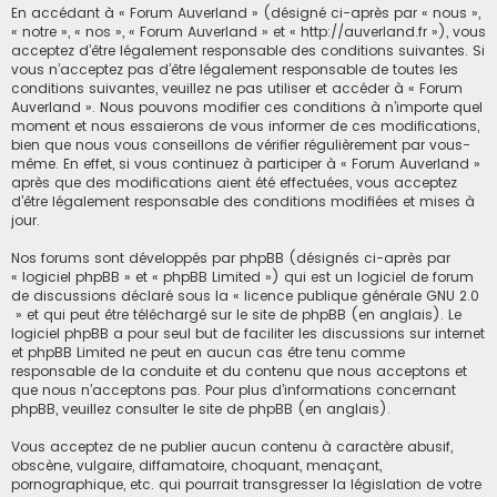
En accédant à « Forum Auverland » (désigné ci-après par « nous »,
« notre », « nos », « Forum Auverland » et « http://auverland.fr »), vous
acceptez d’être légalement responsable des conditions suivantes. Si
vous n’acceptez pas d’être légalement responsable de toutes les
conditions suivantes, veuillez ne pas utiliser et accéder à « Forum
Auverland ». Nous pouvons modifier ces conditions à n’importe quel
moment et nous essaierons de vous informer de ces modifications,
bien que nous vous conseillons de vérifier régulièrement par vous-
même. En effet, si vous continuez à participer à « Forum Auverland »
après que des modifications aient été effectuées, vous acceptez
d’être légalement responsable des conditions modifiées et mises à
jour.
Nos forums sont développés par phpBB (désignés ci-après par
« logiciel phpBB » et « phpBB Limited ») qui est un logiciel de forum
de discussions déclaré sous la «
licence publique générale GNU 2.0
» et qui peut être téléchargé sur
le site de phpBB
(en anglais). Le
logiciel phpBB a pour seul but de faciliter les discussions sur internet
et phpBB Limited ne peut en aucun cas être tenu comme
responsable de la conduite et du contenu que nous acceptons et
que nous n’acceptons pas. Pour plus d’informations concernant
phpBB, veuillez consulter
le site de phpBB
(en anglais).
Vous acceptez de ne publier aucun contenu à caractère abusif,
obscène, vulgaire, diffamatoire, choquant, menaçant,
pornographique, etc. qui pourrait transgresser la législation de votre