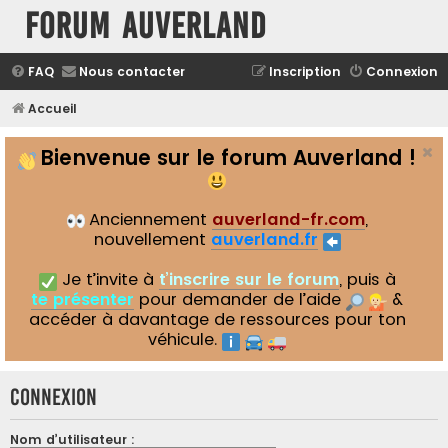
Forum Auverland
FAQ
Nous contacter
Inscription
Connexion
Accueil
Bienvenue sur le forum Auverland !
Anciennement
auverland-fr.com
,
nouvellement
auverland.fr
Je t’invite à
t’inscrire sur le forum
, puis à
te présenter
pour demander de l’aide
&
accéder à davantage de ressources pour ton
véhicule.
Connexion
Nom d’utilisateur :