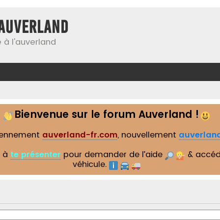
Auverland
 à l'auverland
Bienvenue sur le forum Auverland !
iennement
auverland-fr.com
, nouvellement
auverland
s à
te présenter
pour demander de l’aide
& accéd
véhicule.