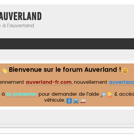
Auverland
 à l'auverland
Bienvenue sur le forum Auverland !
iennement
auverland-fr.com
, nouvellement
auverland
s à
te présenter
pour demander de l’aide
& accéd
véhicule.