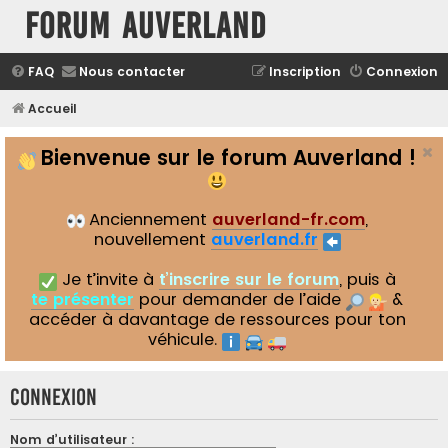
Forum Auverland
FAQ
Nous contacter
Inscription
Connexion
Accueil
Bienvenue sur le forum Auverland !
Anciennement
auverland-fr.com
,
nouvellement
auverland.fr
Je t’invite à
t’inscrire sur le forum
, puis à
te présenter
pour demander de l’aide
&
accéder à davantage de ressources pour ton
véhicule.
Connexion
Nom d’utilisateur :