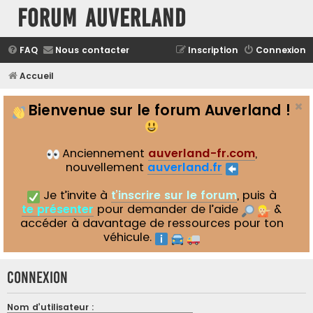
Forum Auverland
FAQ
Nous contacter
Inscription
Connexion
Accueil
Bienvenue sur le forum Auverland !
Anciennement
auverland-fr.com
,
nouvellement
auverland.fr
Je t’invite à
t’inscrire sur le forum
, puis à
te présenter
pour demander de l’aide
&
accéder à davantage de ressources pour ton
véhicule.
Connexion
Nom d’utilisateur :