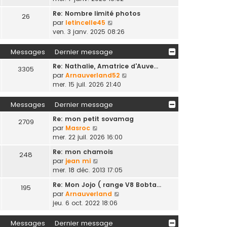
n
Re: Nombre limité photos
26
s
C
par
letincelle45
u
o
ven. 3 janv. 2025 08:26
l
n
t
s
Messages
Dernier message
e
u
r
Re: Nathalie, Amatrice d'Auve…
l
3305
l
C
par
Arnauverland52
t
e
o
mer. 15 juil. 2026 21:40
e
d
n
r
e
s
Messages
Dernier message
l
r
u
e
n
Re: mon petit sovamag
l
2709
d
i
C
par
Masroc
t
e
e
o
mer. 22 juil. 2026 16:00
e
r
r
n
r
n
Re: mon chamois
m
248
s
l
i
C
par
jean mi
e
u
e
e
o
mer. 18 déc. 2013 17:05
s
l
d
r
n
s
t
e
Re: Mon Jojo ( range V8 Bobta…
m
195
s
a
e
C
r
par
Arnauverland
e
u
g
r
o
n
jeu. 6 oct. 2022 18:06
s
l
e
l
n
i
s
t
e
s
e
Messages
Dernier message
a
e