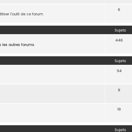
6
liser l’outil de ce forum.
Sujets
446
s les autres forums.
Sujets
114
9
19
Sujets