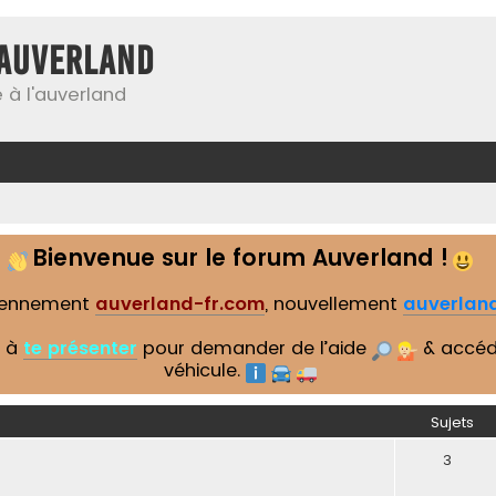
Auverland
 à l'auverland
Bienvenue sur le forum Auverland !
iennement
auverland-fr.com
, nouvellement
auverland
s à
te présenter
pour demander de l’aide
& accéd
véhicule.
Sujets
3