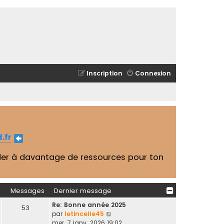
Inscription
Connexion
.fr
er à davantage de ressources pour ton
Messages
Dernier message
Re: Bonne année 2025
53
C
par
letincelle45
o
mer. 7 janv. 2026 19:02