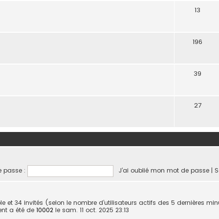
13
196
39
27
 passe :
J’ai oublié mon mot de passe
|
S
isible et 34 invités (selon le nombre d’utilisateurs actifs des 5 dernières mi
ent a été de
10002
le sam. 11 oct. 2025 23:13