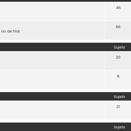
45
66
u de trial.
Sujets
20
8
Sujets
21
Sujets