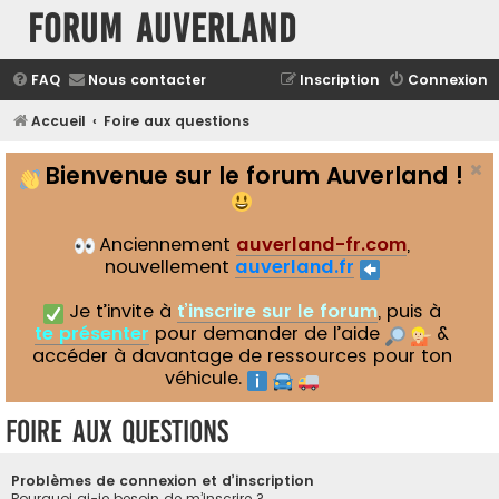
Forum Auverland
FAQ
Nous contacter
Inscription
Connexion
Accueil
Foire aux questions
Bienvenue sur le forum Auverland !
Anciennement
auverland-fr.com
,
nouvellement
auverland.fr
Je t’invite à
t’inscrire sur le forum
, puis à
te présenter
pour demander de l’aide
&
accéder à davantage de ressources pour ton
véhicule.
Foire aux questions
Problèmes de connexion et d’inscription
Pourquoi ai-je besoin de m’inscrire ?