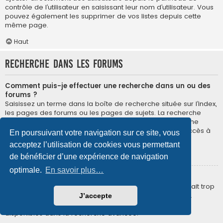
contrôle de l’utilisateur en saisissant leur nom d’utilisateur. Vous
pouvez également les supprimer de vos listes depuis cette
même page.
Haut
Recherche dans les forums
Comment puis-je effectuer une recherche dans un ou des
forums ?
Saisissez un terme dans la boîte de recherche située sur l’index,
les pages des forums ou les pages de sujets. La recherche
avancée est accessible en cliquant sur le lien « Recherche
avancée » disponible sur toutes les pages du forum. L’accès à
En poursuivant votre navigation sur ce site, vous
la recherche dépend du style utilisé.
acceptez l’utilisation de cookies vous permettant
Haut
de bénéficier d’une expérience de navigation
optimale.
En savoir plus…
Pourquoi ma recherche ne renvoie aucun résultat ?
Votre recherche était probablement trop vague ou incluait trop
de termes communs qui ne sont pas indexés par phpBB.
J’accepte
Essayez d’être plus précis et d’utiliser les différents filtres
disponibles dans la recherche avancée.