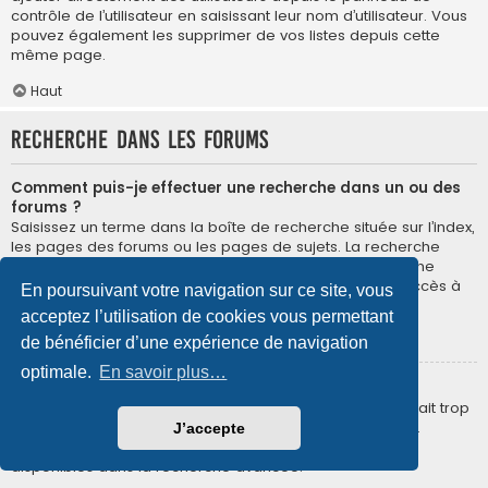
contrôle de l’utilisateur en saisissant leur nom d’utilisateur. Vous
pouvez également les supprimer de vos listes depuis cette
même page.
Haut
Recherche dans les forums
Comment puis-je effectuer une recherche dans un ou des
forums ?
Saisissez un terme dans la boîte de recherche située sur l’index,
les pages des forums ou les pages de sujets. La recherche
avancée est accessible en cliquant sur le lien « Recherche
avancée » disponible sur toutes les pages du forum. L’accès à
En poursuivant votre navigation sur ce site, vous
la recherche dépend du style utilisé.
acceptez l’utilisation de cookies vous permettant
Haut
de bénéficier d’une expérience de navigation
optimale.
En savoir plus…
Pourquoi ma recherche ne renvoie aucun résultat ?
Votre recherche était probablement trop vague ou incluait trop
de termes communs qui ne sont pas indexés par phpBB.
J’accepte
Essayez d’être plus précis et d’utiliser les différents filtres
disponibles dans la recherche avancée.