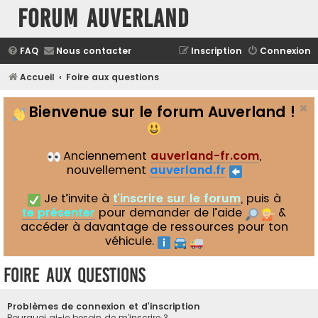
Forum Auverland
FAQ
Nous contacter
Inscription
Connexion
Accueil
Foire aux questions
Bienvenue sur le forum Auverland !
Anciennement
auverland-fr.com
,
nouvellement
auverland.fr
Je t’invite à
t’inscrire sur le forum
, puis à
te présenter
pour demander de l’aide
&
accéder à davantage de ressources pour ton
véhicule.
Foire aux questions
Problèmes de connexion et d’inscription
Pourquoi ai-je besoin de m’inscrire ?